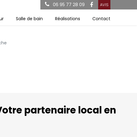
06 95 77 28 09
AVIS
ur
Salle de bain
Réalisations
Contact
che
otre partenaire local en