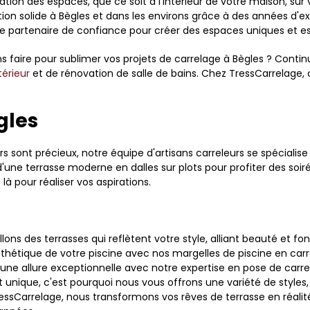
tion des espaces, que ce soit à l'intérieur de votre maison, sur
ion solide à Bègles et dans les environs grâce à des années d'e
 partenaire de confiance pour créer des espaces uniques et es
faire pour sublimer vos projets de carrelage à Bègles ? Continu
térieur
et de rénovation de salle de bains. Chez TressCarrelage,
gles
ieurs sont précieux, notre équipe d'artisans carreleurs se spécial
'une terrasse moderne en dalles sur plots pour profiter des soir
 pour réaliser vos aspirations.
ons des terrasses qui reflètent votre style, alliant beauté et fon
'esthétique de votre piscine avec nos margelles de piscine en carr
une allure exceptionnelle avec notre expertise en pose de carre
ique, c'est pourquoi nous vous offrons une variété de styles, 
ssCarrelage, nous transformons vos rêves de terrasse en réalité,