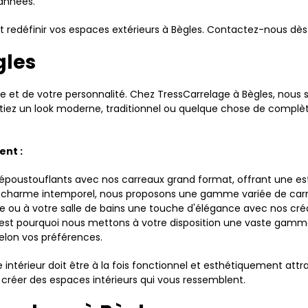
années.
edéfinir vos espaces extérieurs à Bègles. Contactez-nous dès a
gles
style et de votre personnalité. Chez TressCarrelage à Bègles, no
aitiez un look moderne, traditionnel ou quelque chose de comp
ent :
époustouflants avec nos carreaux grand format, offrant une e
 charme intemporel, nous proposons une gamme variée de carre
ne ou à votre salle de bains une touche d'élégance avec nos cr
st pourquoi nous mettons à votre disposition une vaste gamme
selon vos préférences.
ntérieur doit être à la fois fonctionnel et esthétiquement attra
 créer des espaces intérieurs qui vous ressemblent.